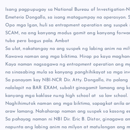
Isang pagpupugay sa National Bureau of Investigation-N
Emeterio Dongallo, sa isang matagumpay na operasyon. 
Opo mga Igan, huli sa entrapment operation ang susp
SCAM, na ang kanyang modus gamit ang kanyang forwa
tubo pero bogus pala. Ambot
Sa ulat, nakatangay na ang suspek ng labing anim na mil
Kawawa naman ang mga biktima. Hirap po kaya maghan
Kaya naman nagsagawa ng entrapment operation ang mga
na sinasabing mula sa kanyang panghihikayat sa mga inve
Sa panayam kay NBI-NCR Dir. Atty. Dongallo, ito palang
nalalapit na BAR EXAM, subalit ginagamit lamang ang k
kanyang mga kaklase nung high school at sa law school.
Naghihimutok naman ang mga biktima, sapagkat anila ang
araw lamang. Nahaharap naman ang suspek sa kasong es
Sa pahayag naman ni NBI Dir. Eric B. Distor, ginagawa
napunta ang labing anim na milyon at matulongan ang m