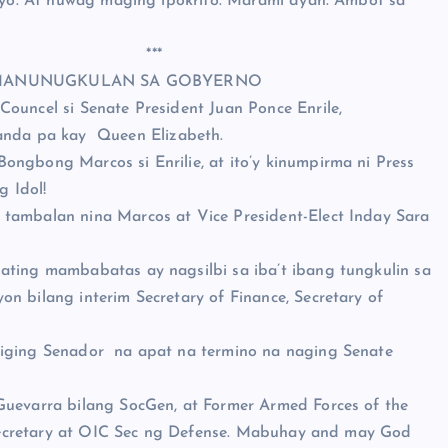
kayo. At huwag maging ipokrito. Marami dyan. Ambot sa
**
 MANUNUGKULAN SA GOBYERNO
ouncel si Senate President Juan Ponce Enrile,
nda pa kay Queen Elizabeth.
ngbong Marcos si Enrilie, at ito’y kinumpirma ni Press
g Idol!
tambalan nina Marcos at Vice President-Elect Inday Sara
ating mambabatas ay nagsilbi sa iba’t ibang tungkulin sa
n bilang interim Secretary of Finance, Secretary of
giging Senador na apat na termino na naging Senate
Guevarra bilang SocGen, at Former Armed Forces of the
ersecretary at OIC Sec ng Defense. Mabuhay and may God