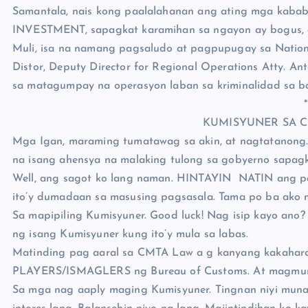
Samantala, nais kong paalalahanan ang ating mga kab
INVESTMENT, sapagkat karamihan sa ngayon ay bogus, a
Muli, isa na namang pagsaludo at pagpupugay sa Nationa
Distor, Deputy Director for Regional Operations Atty. An
sa matagumpay na operasyon laban sa kriminalidad sa ba
*
KUMISYUNER SA C
Mga Igan, maraming tumatawag sa akin, at nagtatanong.
na isang ahensya na malaking tulong sa gobyerno sapagk
Well, ang sagot ko lang naman. HINTAYIN NATIN ang pag
ito’y dumadaan sa masusing pagsasala. Tama po ba ako
Sa mapipiling Kumisyuner. Good luck! Nag isip kayo ano
ng isang Kumisyuner kung ito’y mula sa labas.
Matinding pag aaral sa CMTA Law a g kanyang kakahara
PLAYERS/ISMAGLERS ng Bureau of Customs. At magmum
Sa mga nag aaply maging Kumisyuner. Tingnan niyi muna 