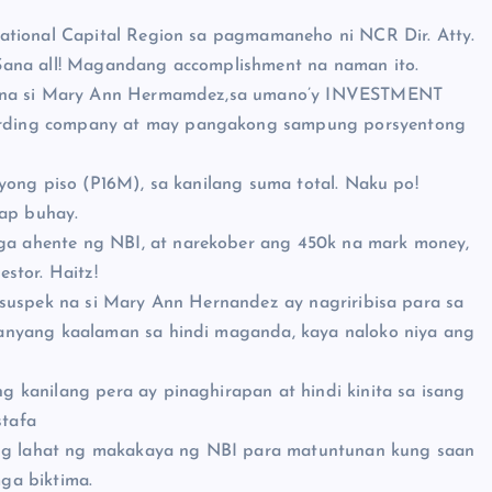
ational Capital Region sa pagmamaneho ni NCR Dir. Atty.
Sana all! Magandang accomplishment na naman ito.
ek na si Mary Ann Hermamdez,sa umano’y INVESTMENT
rding company at may pangakong sampung porsyentong
yong piso (P16M), sa kanilang suma total. Naku po!
ap buhay.
 ahente ng NBI, at narekober ang 450k na mark money,
stor. Haitz!
 suspek na si Mary Ann Hernandez ay nagriribisa para sa
anyang kaalaman sa hindi maganda, kaya naloko niya ang
 kanilang pera ay pinaghirapan at hindi kinita sa isang
tafa
 ang lahat ng makakaya ng NBI para matuntunan kung saan
ga biktima.