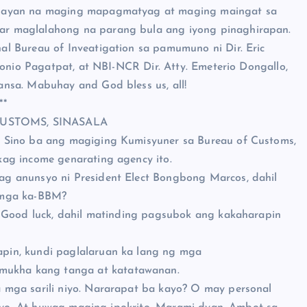
abayan na maging mapagmatyag at maging maingat sa
r maglalahong na parang bula ang iyong pinaghirapan.
l Bureau of Inveatigation sa pamumuno ni Dir. Eric
tonio Pagatpat, at NBI-NCR Dir. Atty. Emeterio Dongallo,
nsa. Mabuhay and God bless us, all!
**
USTOMS, SINASALA
 Sino ba ang magiging Kumisyuner sa Bureau of Customs,
ag income genarating agency ito.
 anunsyo ni President Elect Bongbong Marcos, dahil
 mga ka-BBM?
? Good luck, dahil matinding pagsubok ang kakaharapin
pin, kundi paglalaruan ka lang ng mga
ukha kang tanga at katatawanan.
mga sarili niyo. Nararapat ba kayo? O may personal