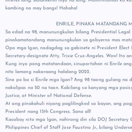
interes lang. Balansehin niyo na lang. Maiintindihan ko 
kambing na may bangs! Hahaha!
*
ENRILE, PINAKA MATANDANG
Sa edad na 98, manunungkulan bilang Presidential Legal C
pinakamatandang manunungkulan sa gobyerno mas mata
Opo mga Igan, nadagdag sa gabinete ni President Elect Bo
Secretary-designate Atty. Trixie Cruz-Angeles. Wow! Ito an
Kung inyo pong matatandaan, sinuportahan ni Enrile ang 
nito lamang nakaraang halalang 2022.
Sino po ba si Enrile mga Igan? Ang 98 taong gulang na d
nakalipas na 50 na taon. Kabilang sa kanyang mga posisyo
Justice, at Minister of National Defense.
At ang pinakahuli niyang paglilingkod sa bayan, ang pa
President nang 15th Congress. Sana all!
Kasabay nito mga Igan, nahirang din sila DOJ Secretary 
Philippines Chief of Staff Jose Faustino Jr., bilang Und