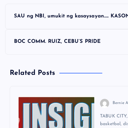
P
SAU ng NBI, umukit ng kasaysayan….. KA
o
s
BOC COMM. RUIZ, CEBU’S PRIDE
t
n
Related Posts
a
v
Bernie A
TABUK CITY, 
i
basketbol, di