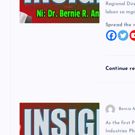
Regional Dir
g
laban sa mga
a
Spread the 
t
i
Continue r
o
n
Bernie A
As the first 
Industries Ph