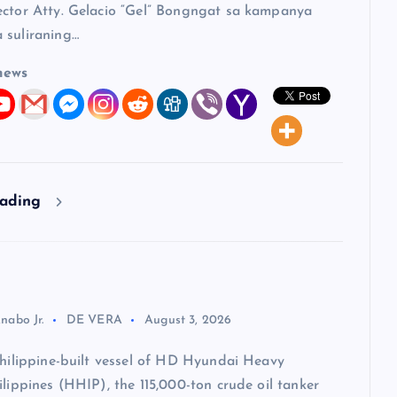
ector Atty. Gelacio “Gel” Bongngat sa kampanya
 suliraning…
news
eading
nabo Jr.
DE VERA
August 3, 2026
Philippine-built vessel of HD Hyundai Heavy
ilippines (HHIP), the 115,000-ton crude oil tanker