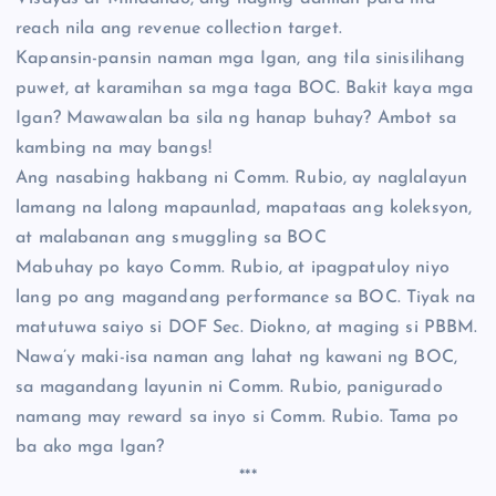
reach nila ang revenue collection target.
Kapansin-pansin naman mga Igan, ang tila sinisilihang
puwet, at karamihan sa mga taga BOC. Bakit kaya mga
Igan? Mawawalan ba sila ng hanap buhay? Ambot sa
kambing na may bangs!
Ang nasabing hakbang ni Comm. Rubio, ay naglalayun
lamang na lalong mapaunlad, mapataas ang koleksyon,
at malabanan ang smuggling sa BOC
Mabuhay po kayo Comm. Rubio, at ipagpatuloy niyo
lang po ang magandang performance sa BOC. Tiyak na
matutuwa saiyo si DOF Sec. Diokno, at maging si PBBM.
Nawa’y maki-isa naman ang lahat ng kawani ng BOC,
sa magandang layunin ni Comm. Rubio, panigurado
namang may reward sa inyo si Comm. Rubio. Tama po
ba ako mga Igan?
***