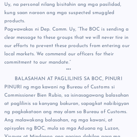
Uy, na personal nilang bisitahin ang mga pasilidad,
kung saan naroon ang mga suspected smuggled
products.
Pagwawakas ni Dep. Comm. Uy, “The BOC is sending a
clear message to these groups that we will never tire in
our efforts to prevent these products from entering our
local markets. We commend our officers for their
commitment to our mandate.”
***
BALASAHAN AT PAGLILINIS SA BOC, PINURI
PINURI ng mga kawani ng Bureau of Customs si
Commissioner Bien Rubio, sa isinasagawang balasahan
at paglilinis sa kanyang bakuran, sapagkat nabibigyan
ng pagkakataon ang may alam sa Bureau of Customs.
Ang malawakang balasahan, ng mga kawani, at
opisyales ng BOC, mula sa mga Aduana ng Luzon,
Visayas at Mindanao, ang naging dahilan para ma