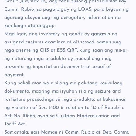
Group Juvymax Uy, ang taos pusong pasasalamat kay
Comm. Rubio, sa pagbibigay ng LOAS, para bigyan ng
agarang aksyon ang mg derogatory information na
kanilang natatanggap.
Mga Igan, ang inventory ng goods ay gagawin ng
assigned customs examiner at witnessed naman ang
mga ahente ng CIIS at ESS QRT, kung saan ang me-ari
ng naturang mga produkto ay inaasahang mag
presenta ng importation documents at proof of
payment.
Kung sakali man wala silang maipakitang kaukulang
dokumento, maaring ma isyuhan sila ng seizure and
forfeiture proceedings sa mga produkto, at kakasuhan
ng violation of Sec. 1400 in relation to 113 of Republic
Act No. 10863, ayon sa Customs Modernization and
Tariff Act.
Samantala, nais Naman ni Comm. Rubio at Dep. Comm.