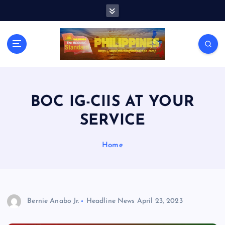
S
k
i
p
t
o
c
o
n
BOC IG-CIIS AT YOUR
t
SERVICE
e
n
t
Home
Bernie Anabo Jr.
Headline News
April 23, 2023