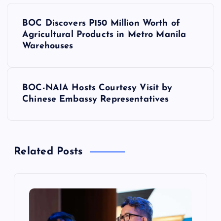
P
BOC Discovers P150 Million Worth of
o
Agricultural Products in Metro Manila
Warehouses
s
t
BOC-NAIA Hosts Courtesy Visit by
Chinese Embassy Representatives
n
a
Related Posts
v
i
g