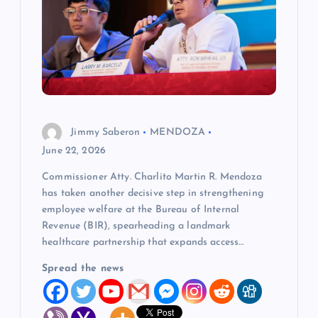
a
t
i
o
Jimmy Saberon
MENDOZA
n
June 22, 2026
Commissioner Atty. Charlito Martin R. Mendoza
has taken another decisive step in strengthening
employee welfare at the Bureau of Internal
Revenue (BIR), spearheading a landmark
healthcare partnership that expands access…
Spread the news