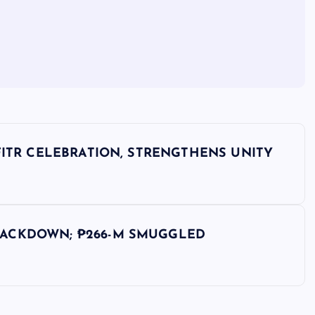
FITR CELEBRATION, STRENGTHENS UNITY
RACKDOWN; ₱266-M SMUGGLED