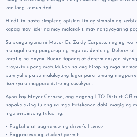
kanilang komunidad.
Hindi ito basta simpleng opisina. Ito ay simbolo ng serbi
kapag may lider na may malasakit, may nangyayaring p
Sa pangunguna ni Mayor Dr. Zaldy Carpeso, naging real
matagal nang pangarap ng mga residente ng Dolores at
karatig na bayan. Buong tapang at determinasyon niyang
proyekto upang matuldukan na ang hirap ng mga mama
bumiyahe pa sa malalayong lugar para lamang magpa-r
lisensya o magparehistro ng sasakyan.
Ayon kay Mayor Carpeso, ang bagong LTO District Offic
napakalaking tulong sa mga Estehanon dahil magiging ma
mga serbisyong tulad ng:
• Pagkuha at pag-renew ng driver’s license
• Pagproseso ng student permit