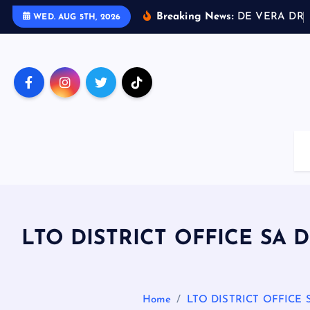
S
Breaking News:
D
E
V
E
R
A
D
R
I
WED. AUG 5TH, 2026
k
i
p
t
o
c
o
n
t
e
n
t
LTO DISTRICT OFFICE SA
Home
LTO DISTRICT OFFIC