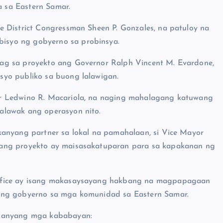
a sa Eastern Samar.
 District Congressman Sheen P. Gonzales, na patuloy na
isyo ng gobyerno sa probinsya.
ag sa proyekto ang Governor Ralph Vincent M. Evardone,
yo publiko sa buong lalawigan.
r Ledwino R. Macariola, na naging mahalagang katuwang
alawak ang operasyon nito.
kanyang partner sa lokal na pamahalaan, si Vice Mayor
 ang proyekto ay maisasakatuparan para sa kapakanan ng
Office ay isang makasaysayang hakbang na magpapagaan
 ng gobyerno sa mga komunidad sa Eastern Samar.
 kanyang mga kababayan: