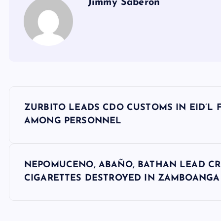
Jimmy Saberon
P
ZURBITO LEADS CDO CUSTOMS IN EID’L 
o
AMONG PERSONNEL
s
NEPOMUCENO, ABAÑO, BATHAN LEAD C
t
CIGARETTES DESTROYED IN ZAMBOANGA
n