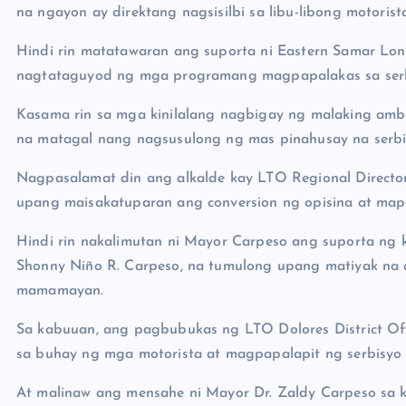
na ngayon ay direktang nagsisilbi sa libu-libong motorist
Hindi rin matatawaran ang suporta ni Eastern Samar Lone
nagtataguyod ng mga programang magpapalakas sa serb
Kasama rin sa mga kinilalang nagbigay ng malaking amb
na matagal nang nagsusulong ng mas pinahusay na serbis
Nagpasalamat din ang alkalde kay LTO Regional Directo
upang maisakatuparan ang conversion ng opisina at map
Hindi rin nakalimutan ni Mayor Carpeso ang suporta ng 
Shonny Niño R. Carpeso, na tumulong upang matiyak na
mamamayan.
Sa kabuuan, ang pagbubukas ng LTO Dolores District 
sa buhay ng mga motorista at magpapalapit ng serbisyo
At malinaw ang mensahe ni Mayor Dr. Zaldy Carpeso sa