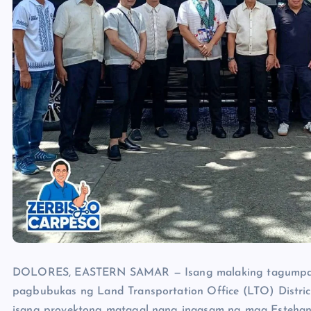
DOLORES, EASTERN SAMAR — Isang malaking tagumpay 
pagbubukas ng Land Transportation Office (LTO) District 
isang proyektong matagal nang inaasam ng mga Estehan