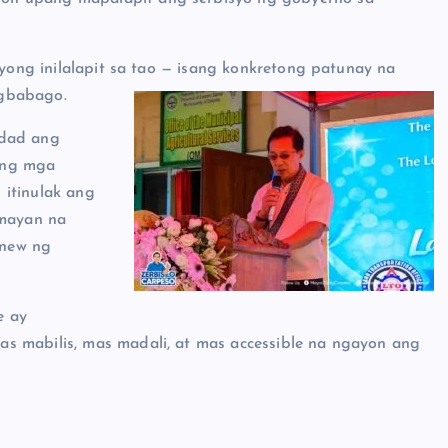
syong inilalapit sa tao — isang konkretong patunay na
agbabago.
idad ang
 ng mga
 itinulak ang
mayan na
enew ng
e ay
s mabilis, mas madali, at mas accessible na ngayon ang