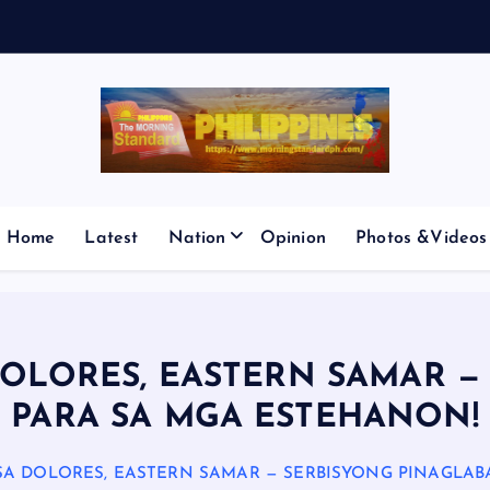
V
E
S
M
I
C
P
Home
Latest
Nation
Opinion
Photos &Videos
 DOLORES, EASTERN SAMAR 
PARA SA MGA ESTEHANON!
E SA DOLORES, EASTERN SAMAR — SERBISYONG PINAGLA