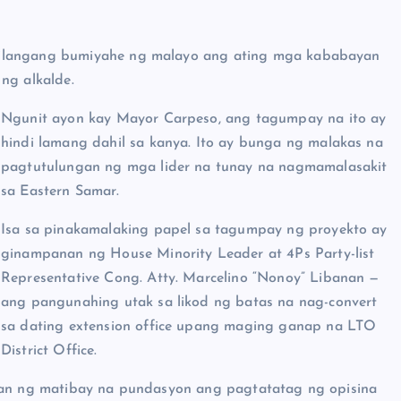
ailangang bumiyahe ng malayo ang ating mga kababayan
ng alkalde.
Ngunit ayon kay Mayor Carpeso, ang tagumpay na ito ay
hindi lamang dahil sa kanya. Ito ay bunga ng malakas na
pagtutulungan ng mga lider na tunay na nagmamalasakit
sa Eastern Samar.
Isa sa pinakamalaking papel sa tagumpay ng proyekto ay
ginampanan ng House Minority Leader at 4Ps Party-list
Representative Cong. Atty. Marcelino “Nonoy” Libanan —
ang pangunahing utak sa likod ng batas na nag-convert
sa dating extension office upang maging ganap na LTO
District Office.
gyan ng matibay na pundasyon ang pagtatatag ng opisina