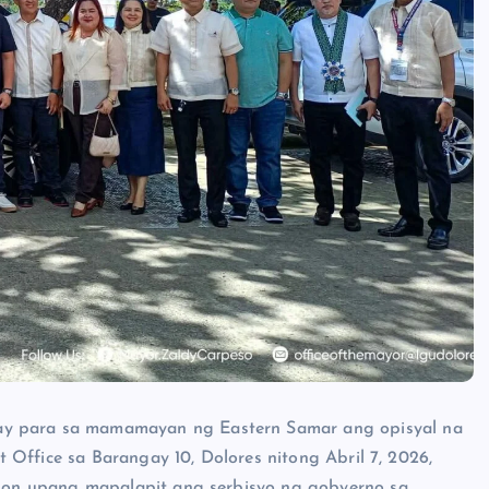
para sa mamamayan ng Eastern Samar ang opisyal na
Office sa Barangay 10, Dolores nitong Abril 7, 2026,
on upang mapalapit ang serbisyo ng gobyerno sa