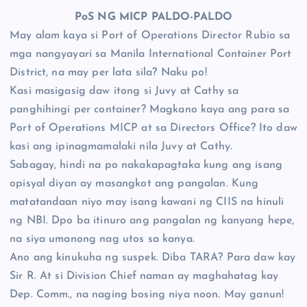
PoS NG MICP PALDO-PALDO
May alam kaya si Port of Operations Director Rubio sa
mga nangyayari sa Manila International Container Port
District, na may per lata sila? Naku po!
Kasi masigasig daw itong si Juvy at Cathy sa
panghihingi per container? Magkano kaya ang para sa
Port of Operations MICP at sa Directors Office? Ito daw
kasi ang ipinagmamalaki nila Juvy at Cathy.
Sabagay, hindi na po nakakapagtaka kung ang isang
opisyal diyan ay masangkot ang pangalan. Kung
matatandaan niyo may isang kawani ng CIIS na hinuli
ng NBI. Dpo ba itinuro ang pangalan ng kanyang hepe,
na siya umanong nag utos sa kanya.
Ano ang kinukuha ng suspek. Diba TARA? Para daw kay
Sir R. At si Division Chief naman ay maghahatag kay
Dep. Comm., na naging bosing niya noon. May ganun!