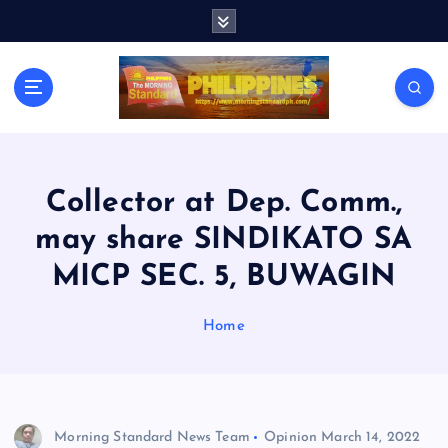
S
k
i
p
t
o
c
o
n
Collector at Dep. Comm.,
t
may share SINDIKATO SA
e
n
MICP SEC. 5, BUWAGIN
t
Home
Morning Standard News Team
Opinion
March 14, 2022