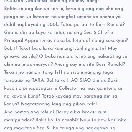
INSIDER. Ambot sa kambing na may bangs!
Balita ko ang ilan sa kanila, kaya biglang naglaho ang
pangalan sa listahan na sangkot umano sa anomalya,
dahil nagbayad ng 300k. Totoo po ba ito Boss Ronald?
Gaano din po kaya ka totoo na ang Sec. 5 Chief o
Principal Appraiser ay naka bulletproof na ng sasakyan?
Bakit? Takot ba sila sa kanilang sariling multo? May
ginawa ba sila? O baka naman, totoo ang nakarating sa
akin na impormasyon? Anong say mo rito Boss Ronald?
Teka sino naman itong Jeff na siya umanong taga
tanggap ng TARA. Balita ko HAO SIAO din ito.Bakit
kaya ito pinapayagan ni Collector na may ganitong uri
ng kawani kuno? Totoo kayang may parating din sa
kanya? Nagtatanong lang ang pikon, talo!
Ano naman ang role ni Doray a.k.a. broker cum
manipulador? Bakit ko ito nasabi? Nauuto daw kasi nito
ang mga taga Sec. 5. Iba talaga ang nagagawa ng