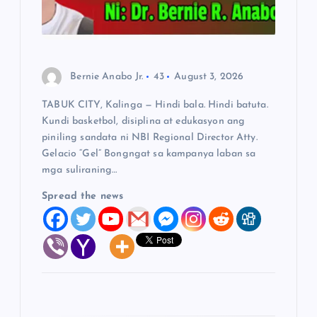
t
i
o
Bernie Anabo Jr.
43
August 3, 2026
TABUK CITY, Kalinga — Hindi bala. Hindi batuta.
n
Kundi basketbol, disiplina at edukasyon ang
piniling sandata ni NBI Regional Director Atty.
Gelacio “Gel” Bongngat sa kampanya laban sa
mga suliraning…
Spread the news