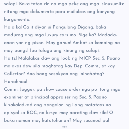
salapi. Baka totoo rin na mga peke ang mga isinusumite
nitong mga dokumento para mailabas ang kanyang
kargamento.
Hala ka! Galit diyan si Pangulong Digong, baka
madurog ang mga luxury cars mo. Sige ka? Madada-
anan yan ng pison. May ganun! Ambot sa kambing na
may bangs! Iba talaga ang kinang ng salapi.
Haitz! Malalakas daw ang loob ng MICP Sec. 5. Paano
malakas daw sila maghatag kay Dep. Comm., at kay
Collector? Ano bang sasakyan ang inihahatag?
Hahahhaa!
Comm. Jagger, pa show cause order nga po itong mga
examiner at principal appraiser ng Sec. 5. Paano
kinakaladkad ang pangalan ng ilang matataas na
opisyal sa BOC, na kesyo may parating daw sila! O
baka naman may katotohanan? May susunod pa!
***