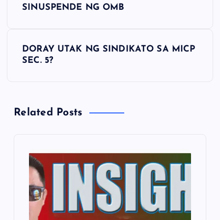
o
SINUSPENDE NG OMB
s
DORAY UTAK NG SINDIKATO SA MICP
t
SEC. 5?
n
a
Related Posts
v
i
g
a