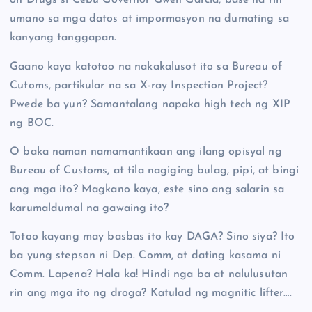
on Drugs si Cebu Governor Gwen Garcia, base na rin
umano sa mga datos at impormasyon na dumating sa
kanyang tanggapan.
Gaano kaya katotoo na nakakalusot ito sa Bureau of
Cutoms, partikular na sa X-ray Inspection Project?
Pwede ba yun? Samantalang napaka high tech ng XIP
ng BOC.
O baka naman namamantikaan ang ilang opisyal ng
Bureau of Customs, at tila nagiging bulag, pipi, at bingi
ang mga ito? Magkano kaya, este sino ang salarin sa
karumaldumal na gawaing ito?
Totoo kayang may basbas ito kay DAGA? Sino siya? Ito
ba yung stepson ni Dep. Comm, at dating kasama ni
Comm. Lapena? Hala ka! Hindi nga ba at nalulusutan
rin ang mga ito ng droga? Katulad ng magnitic lifter….