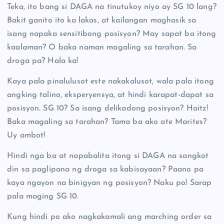
Teka, ito bang si DAGA na tinutukoy niyo ay SG 10 lang?
Bakit ganito ito ka lakas, at kailangan maghasik sa
isang napaka sensitibong posisyon? May sapat ba itong
kaalaman? O baka naman magaling sa tarahan. Sa
droga pa? Hala ka!
Kaya pala pinalulusot este nakakalusot, wala pala itong
angking talino, eksperyensya, at hindi karapat-dapat sa
posisyon. SG 10? Sa isang delikadong posisyon? Haitz!
Baka magaling sa tarahan? Tama ba ako ate Marites?
Uy ambot!
Hindi nga ba at napabalita itong si DAGA na sangkot
din sa paglipana ng droga sa kabisayaan? Paano pa
kaya ngayon na binigyan ng posisyon? Naku po! Sarap
pala maging SG 10.
Kung hindi po ako nagkakamali ang marching order sa