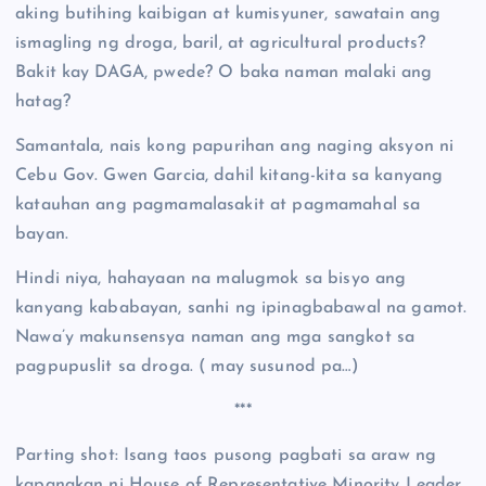
aking butihing kaibigan at kumisyuner, sawatain ang
ismagling ng droga, baril, at agricultural products?
Bakit kay DAGA, pwede? O baka naman malaki ang
hatag?
Samantala, nais kong papurihan ang naging aksyon ni
Cebu Gov. Gwen Garcia, dahil kitang-kita sa kanyang
katauhan ang pagmamalasakit at pagmamahal sa
bayan.
Hindi niya, hahayaan na malugmok sa bisyo ang
kanyang kababayan, sanhi ng ipinagbabawal na gamot.
Nawa’y makunsensya naman ang mga sangkot sa
pagpupuslit sa droga. ( may susunod pa…)
***
Parting shot: Isang taos pusong pagbati sa araw ng
kapanakan ni House of Representative Minority Leader