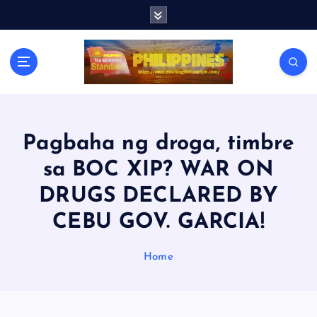
S
k
i
p
t
o
c
o
n
Pagbaha ng droga, timbre
t
sa BOC XIP? WAR ON
e
n
DRUGS DECLARED BY
t
CEBU GOV. GARCIA!
Home