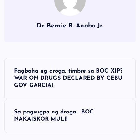
Dr. Bernie R. Anabo Jr.
P
Pagbaha ng droga, timbre sa BOC XIP?
o
WAR ON DRUGS DECLARED BY CEBU
GOV. GARCIA!
s
t
Sa pagsugpo ng droga… BOC
NAKAISKOR MULI!
n