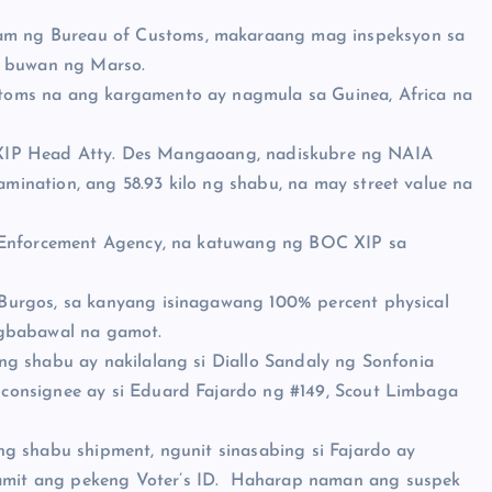
m ng Bureau of Customs, makaraang mag inspeksyon sa
g buwan ng Marso.
oms na ang kargamento ay nagmula sa Guinea, Africa na
at XIP Head Atty. Des Mangaoang, nadiskubre ng NAIA
ination, ang 58.93 kilo ng shabu, na may street value na
g Enforcement Agency, na katuwang ng BOC XIP sa
Burgos, sa kanyang isinagawang 100% percent physical
agbabawal na gamot.
g shabu ay nakilalang si Diallo Sandaly ng Sonfonia
consignee ay si Eduard Fajardo ng #149, Scout Limbaga
g shabu shipment, ngunit sinasabing si Fajardo ay
mit ang pekeng Voter’s ID. Haharap naman ang suspek