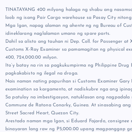
TINATAYANG 400 milyong halaga ng shabu ang nasamsa
loob ng isang Pair Cargo warehouse sa Pasay City niton
Mga Igan, napag alaman ng ahente ng ng Bureau of Cust
idineklarang naglalaman umano ng spare parts.
Dahil sa alisto ang tauhan ni Dep. Coll. for Passenger 
Customs X-Ray Examiner sa pamamagitan ng physical exam
400, 724,000.00 milyon.
Ito’y batay na rin sa pagkukumpirma ng Philippine Dru
pagkakabisto ng ilegal na droga.
Nais naman nating papurihan si Customs Examiner Gary 
examination sa kargamento, at nadiskubre nga ang ipin
Sa patuloy na imbestigasyon, natuklasan ang nagpadala n
Commune de Ratona Conarky, Guinea. At sinasabing ang 
Street Sacred Heart, Quezon City.
Arestado naman mga Igan, si Eduard Fajardo, consignee n
binayaran lang raw ng P5,000.00 upang magpanggap ga