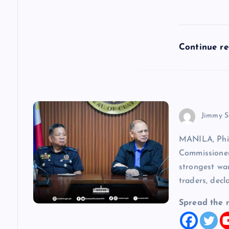
t
i
Continue r
o
n
Jimmy S
MANILA, Phi
Commissioner
strongest wa
traders, decl
Spread the 