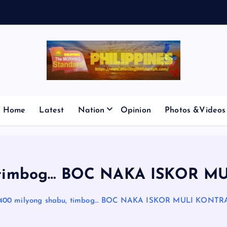
V
E
S
Home
Latest
Nation
Opinion
Photos &Videos
u, timbog… BOC NAKA ISKOR 
400 milyong shabu, timbog… BOC NAKA ISKOR MULI KONT