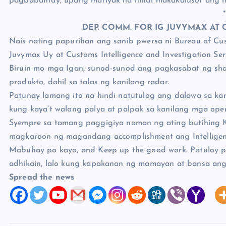
pagbabantay, upang matiyak na hindi makakalusot ang m
*
DEP. COMM. FOR IG JUVYMAX AT 
Nais nating papurihan ang sanib pwersa ni Bureau of Cu
Juvymax Uy at Customs Intelligence and Investigation Serv
Biruin mo mga Igan, sunod-sunod ang pagkasabat ng shab
produkto, dahil sa talas ng kanilang radar.
Patunay lamang ito na hindi natutulog ang dalawa sa ka
kung kaya’t walang palya at palpak sa kanilang mga ope
Syempre sa tamang paggigiya naman ng ating butihing K
magkaroon ng magandang accomplishment ang Intelligen
Mabuhay po kayo, and Keep up the good work. Patuloy p
adhikain, lalo kung kapakanan ng mamayan at bansa ang 
Spread the news