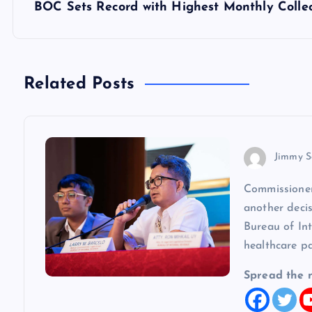
s
BOC Sets Record with Highest Monthly Colle
t
n
Related Posts
a
v
Jimmy S
Commissioner
i
another decis
Bureau of In
g
healthcare p
a
Spread the 