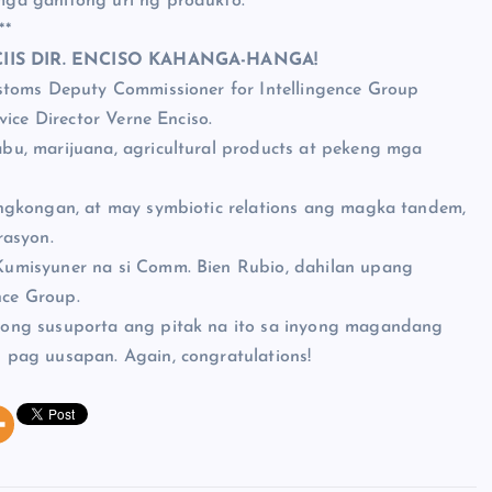
ga ganitong uri ng produkto.
**
CIIS DIR. ENCISO KAHANGA-HANGA!
stoms Deputy Commissioner for Intellingence Group
ice Director Verne Enciso.
u, marijuana, agricultural products at pekeng mga
ngkongan, at may symbiotic relations ang magka tandem,
rasyon.
umisyuner na si Comm. Bien Rubio, dahilan upang
ce Group.
ong susuporta ang pitak na ito sa inyong magandang
pag uusapan. Again, congratulations!