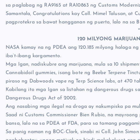
sa paglabag ng RA9165 at RA10863 ng Customs Moderniz
Samantala, Congratulations kay Coll. Mimel Talusan, at
pagprotekra sa bawat hangganan ng puerto, lalo na sa 
*
120 MILYONG MARIJUA
NASA kamay na ng PDEA ang 120.185 milyong halaga ng m
iba’t-ibang kargamento.
Mga Igan, nadiskubre ang marijuana, mula sa 10 shipmen
Cannabidoil gummies, isang bote ng Beebe Terpene Tincture
piraso ng Dabwoods vape ng Terp Science labs, at 470 ta
Kabilang ito mga Igan sa listahan ng dangerous drugs sa
Dangerous Drugs Act of 2002.
Ang nasabing mga ilegal na droga ay nakumpiska pa mu
Saad ni Customs Commissioner Bien Rubio, na mayroong
bansa, lalo na sa PDEA at FDA, para sa tamang paggamit
Sa panig naman ng BOC-Clark, sinabi ni Coll. John Sim