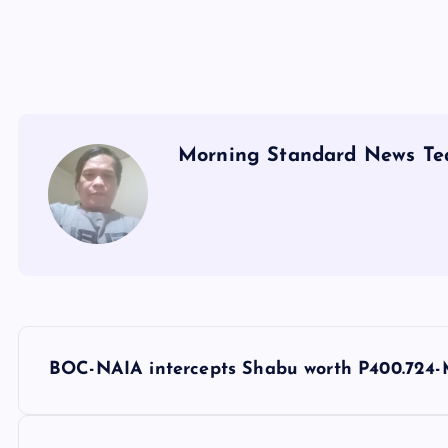
Morning Standard News T
P
BOC-NAIA intercepts Shabu worth P400.724
o