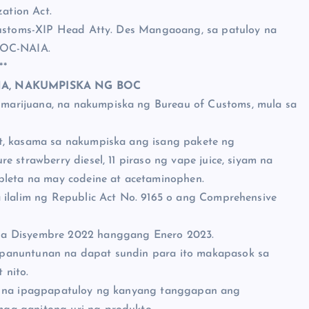
ation Act.
 Customs-XIP Head Atty. Des Mangaoang, sa patuloy na
BOC-NAIA.
**
NA, NAKUMPISKA NG BOC
arijuana, na nakumpiska ng Bureau of Customs, mula sa
t, kasama sa nakumpiska ang isang pakete ng
 strawberry diesel, 11 piraso ng vape juice, siyam na
bleta na may codeine at acetaminophen.
 ilalim ng Republic Act No. 9165 o ang Comprehensive
la Disyembre 2022 hanggang Enero 2023.
 panuntunan na dapat sundin para ito makapasok sa
 nito.
on na ipagpapatuloy ng kanyang tanggapan ang