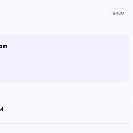
400
eam
-M