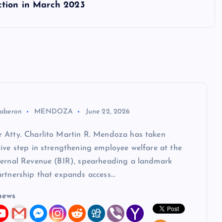
ction in March 2023
aberon
MENDOZA
June 22, 2026
 Atty. Charlito Martin R. Mendoza has taken
ive step in strengthening employee welfare at the
ternal Revenue (BIR), spearheading a landmark
artnership that expands access…
news