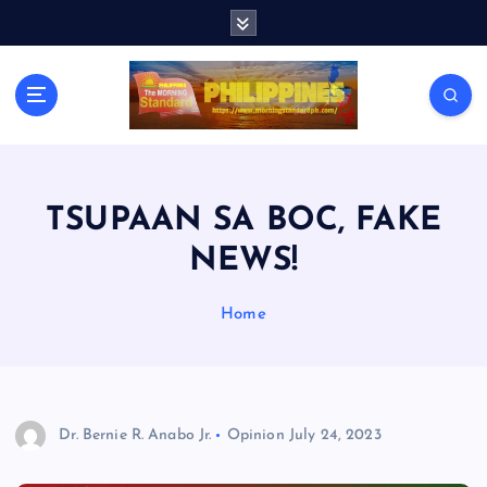
S
k
i
p
t
o
c
o
n
TSUPAAN SA BOC, FAKE
t
NEWS!
e
n
t
Home
Dr. Bernie R. Anabo Jr.
Opinion
July 24, 2023