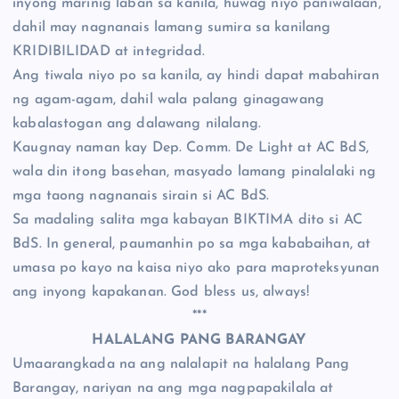
inyong marinig laban sa kanila, huwag niyo paniwalaan,
dahil may nagnanais lamang sumira sa kanilang
KRIDIBILIDAD at integridad.
Ang tiwala niyo po sa kanila, ay hindi dapat mabahiran
ng agam-agam, dahil wala palang ginagawang
kabalastogan ang dalawang nilalang.
Kaugnay naman kay Dep. Comm. De Light at AC BdS,
wala din itong basehan, masyado lamang pinalalaki ng
mga taong nagnanais sirain si AC BdS.
Sa madaling salita mga kabayan BIKTIMA dito si AC
BdS. In general, paumanhin po sa mga kababaihan, at
umasa po kayo na kaisa niyo ako para maproteksyunan
ang inyong kapakanan. God bless us, always!
***
HALALANG PANG BARANGAY
Umaarangkada na ang nalalapit na halalang Pang
Barangay, nariyan na ang mga nagpapakilala at