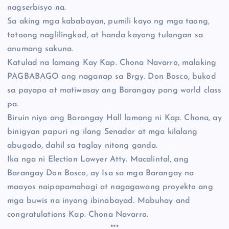
nagserbisyo na.
Sa aking mga kababayan, pumili kayo ng mga taong,
totoong naglilingkod, at handa kayong tulongan sa
anumang sakuna.
Katulad na lamang Kay Kap. Chona Navarro, malaking
PAGBABAGO ang naganap sa Brgy. Don Bosco, bukod
sa payapa at matiwasay ang Barangay pang world class
pa.
Biruin niyo ang Barangay Hall lamang ni Kap. Chona, ay
binigyan papuri ng ilang Senador at mga kilalang
abugado, dahil sa taglay nitong ganda.
Ika nga ni Election Lawyer Atty. Macalintal, ang
Barangay Don Bosco, ay Isa sa mga Barangay na
maayos naipapamahagi at nagagawang proyekto ang
mga buwis na inyong ibinabayad. Mabuhay and
congratulations Kap. Chona Navarro.
***