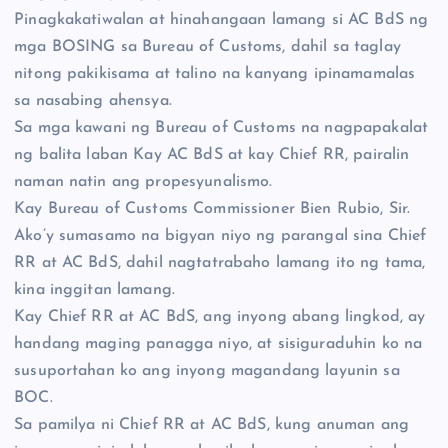
Pinagkakatiwalan at hinahangaan lamang si AC BdS ng
mga BOSING sa Bureau of Customs, dahil sa taglay
nitong pakikisama at talino na kanyang ipinamamalas
sa nasabing ahensya.
Sa mga kawani ng Bureau of Customs na nagpapakalat
ng balita laban Kay AC BdS at kay Chief RR, pairalin
naman natin ang propesyunalismo.
Kay Bureau of Customs Commissioner Bien Rubio, Sir.
Ako’y sumasamo na bigyan niyo ng parangal sina Chief
RR at AC BdS, dahil nagtatrabaho lamang ito ng tama,
kina inggitan lamang.
Kay Chief RR at AC BdS, ang inyong abang lingkod, ay
handang maging panagga niyo, at sisiguraduhin ko na
susuportahan ko ang inyong magandang layunin sa
BOC.
Sa pamilya ni Chief RR at AC BdS, kung anuman ang