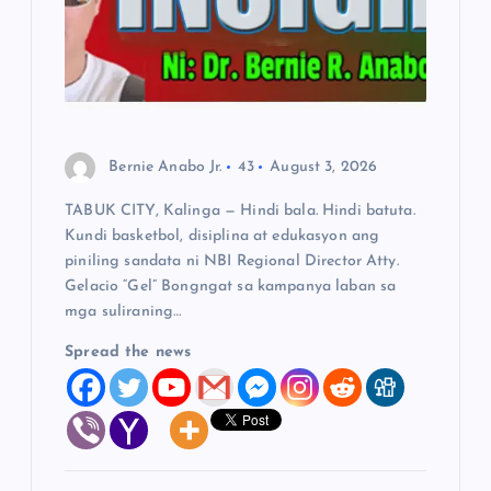
a
t
i
o
Bernie Anabo Jr.
43
August 3, 2026
TABUK CITY, Kalinga — Hindi bala. Hindi batuta.
n
Kundi basketbol, disiplina at edukasyon ang
piniling sandata ni NBI Regional Director Atty.
Gelacio “Gel” Bongngat sa kampanya laban sa
mga suliraning…
Spread the news