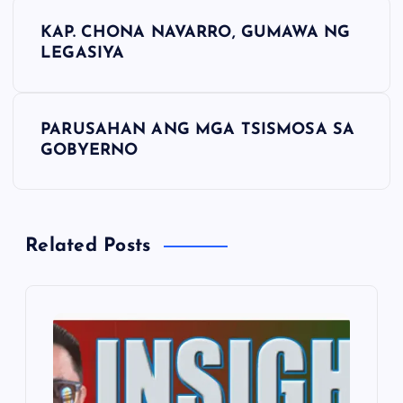
P
KAP. CHONA NAVARRO, GUMAWA NG
o
LEGASIYA
s
PARUSAHAN ANG MGA TSISMOSA SA
t
GOBYERNO
n
a
Related Posts
v
i
g