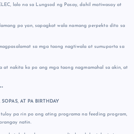
C, lalo na sa Lungsod ng Pasay, dahil matiwasay at
 lamang po yan, sapagkat wala namang perpekto dito sa
 magpasalamat sa mga taong nagtiwala at sumuporta sa
ta at nakita ko po ang mga taong nagmamahal sa akin, at
**
SOPAS, AT PA BIRTHDAY
 tuloy pa rin po ang ating programa na feeding program,
arangay natin.