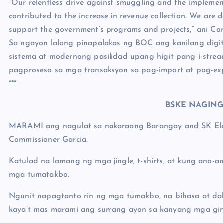
“Our relentless drive against smuggling and the implement
contributed to the increase in revenue collection. We are d
support the government’s programs and projects,” ani Co
Sa ngayon lalong pinapalakas ng BOC ang kanilang dig
sistema at modernong pasilidad upang higit pang i-st
pagproseso sa mga transaksyon sa pag-import at pag-ex
***
BSKE NAGIN
MARAMI ang nagulat sa nakaraang Barangay and SK Ele
Commissioner Garcia.
Katulad na lamang ng mga jingle, t-shirts, at kung ano
mga tumatakbo.
Ngunit napagtanto rin ng mga tumakbo, na bihasa at dalu
kaya’t mas marami ang sumang ayon sa kanyang mga g