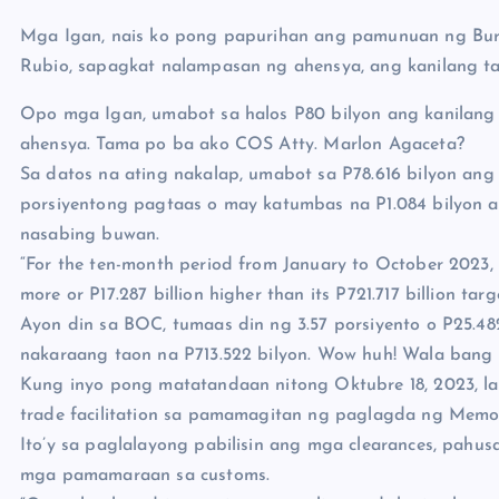
Mga Igan, nais ko pong papurihan ang pamunuan ng Bu
Rubio, sapagkat nalampasan ng ahensya, ang kanilang ta
Opo mga Igan, umabot sa halos P80 bilyon ang kanilang
ahensya. Tama po ba ako COS Atty. Marlon Agaceta?
Sa datos na ating nakalap, umabot sa P78.616 bilyon an
porsiyentong pagtaas o may katumbas na P1.084 bilyon ang
nasabing buwan.
“For the ten-month period from January to October 2023, 
more or P17.287 billion higher than its P721.717 billion tar
Ayon din sa BOC, tumaas din ng 3.57 porsiyento o P25.4
nakaraang taon na P713.522 bilyon. Wow huh! Wala bang 
Kung inyo pong matatandaan nitong Oktubre 18, 2023, l
trade facilitation sa pamamagitan ng paglagda ng M
Ito’y sa paglalayong pabilisin ang mga clearances, pahus
mga pamamaraan sa customs.