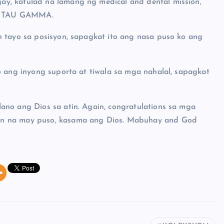
y, katulad na lamang ng medical and dental mission,
at TAU GAMMA.
n tayo sa posisyon, sapagkat ito ang nasa puso ko ang
o ang inyong suporta at tiwala sa mga nahalal, sapagkat
ano ang Dios sa atin. Again, congratulations sa mga
in na may puso, kasama ang Dios. Mabuhay and God