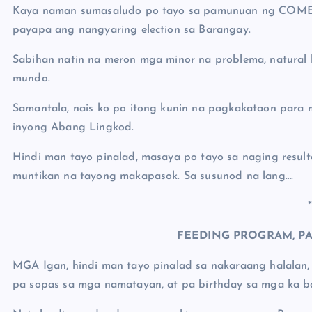
Kaya naman sumasaludo po tayo sa pamunuan ng COMELE
payapa ang nangyaring election sa Barangay.
Sabihan natin na meron mga minor na problema, natural
mundo.
Samantala, nais ko po itong kunin na pagkakataon para
inyong Abang Lingkod.
Hindi man tayo pinalad, masaya po tayo sa naging resul
muntikan na tayong makapasok. Sa susunod na lang….
*
FEEDING PROGRAM, PA 
MGA Igan, hindi man tayo pinalad sa nakaraang halalan,
pa sopas sa mga namatayan, at pa birthday sa mga ka b