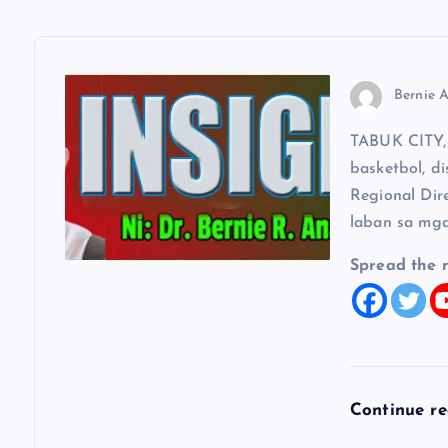
t
n
Bernie A
a
TABUK CITY, 
basketbol, di
v
Regional Dir
laban sa mga
i
Spread the 
g
a
t
Continue r