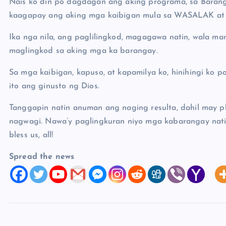
Nais ko din po dagdagan ang aking programa, sa Baranga
kaagapay ang aking mga kaibigan mula sa WASALAK 
Ika nga nila, ang paglilingkod, magagawa natin, wala ma
maglingkod sa aking mga ka barangay.
Sa mga kaibigan, kapuso, at kapamilya ko, hinihingi ko p
ito ang ginusto ng Dios.
Tanggapin natin anuman ang naging resulta, dahil may pl
nagwagi. Nawa’y paglingkuran niyo mga kabarangay nat
bless us, all!
Spread the news