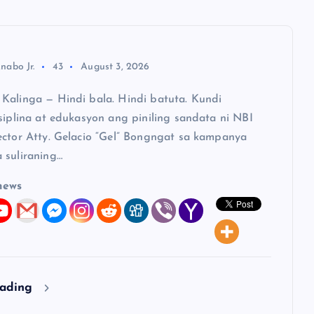
nabo Jr.
43
August 3, 2026
Kalinga — Hindi bala. Hindi batuta. Kundi
siplina at edukasyon ang piniling sandata ni NBI
ector Atty. Gelacio “Gel” Bongngat sa kampanya
 suliraning…
news
eading