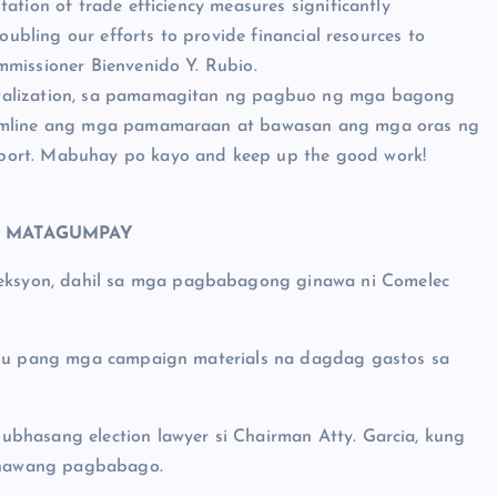
ation of trade efficiency measures significantly
oubling our efforts to provide financial resources to
mmissioner Bienvenido Y. Rubio.
italization, sa pamamagitan ng pagbuo ng mga bagong
reamline ang mga pamamaraan at bawasan ang mga oras ng
port. Mabuhay po kayo and keep up the good work!
G MATAGUMPAY
ksyon, dahil sa mga pagbabagong ginawa ni Comelec
-anu pang mga campaign materials na dagdag gastos sa
bhasang election lawyer si Chairman Atty. Garcia, kung
inawang pagbabago.