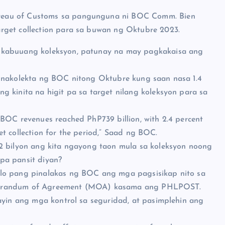
reau of Customs sa pangunguna ni BOC Comm. Bien
rget collection para sa buwan ng Oktubre 2023.
 kabuuang koleksyon, patunay na may pagkakaisa ang
g nakolekta ng BOC nitong Oktubre kung saan nasa 1.4
 kinita na higit pa sa target nilang koleksyon para sa
BOC revenues reached PhP739 billion, with 2.4 percent
get collection for the period,” Saad ng BOC.
82 bilyon ang kita ngayong taon mula sa koleksyon noong
pa pansit diyan?
alo pang pinalakas ng BOC ang mga pagsisikap nito sa
emorandum of Agreement (MOA) kasama ang PHLPOST.
ayin ang mga kontrol sa seguridad, at pasimplehin ang