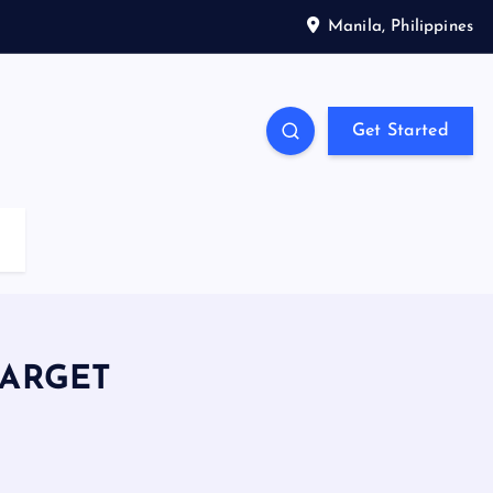
Manila, Philippines
Get Started
TARGET