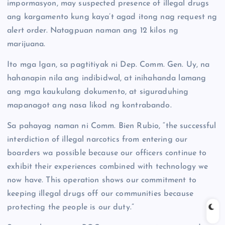
impormasyon, may suspected presence of illegal drugs
ang kargamento kung kaya’t agad itong nag request ng
alert order. Natagpuan naman ang 12 kilos ng
marijuana.
Ito mga Igan, sa pagtitiyak ni Dep. Comm. Gen. Uy, na
hahanapin nila ang indibidwal, at inihahanda lamang
ang mga kaukulang dokumento, at siguraduhing
mapanagot ang nasa likod ng kontrabando.
Sa pahayag naman ni Comm. Bien Rubio, “the successful
interdiction of illegal narcotics from entering our
boarders wa possible because our officers continue to
exhibit their experiences combined with technology we
now have. This operation shows our commitment to
keeping illegal drugs off our communities because
protecting the people is our duty.”