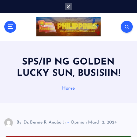
S
k
i
p
t
o
c
o
n
SPS/IP NG GOLDEN
t
LUCKY SUN, BUSISIIN!
e
n
t
Home
By: Dr. Bernie R. Anabo Jr.
Opinion
March 2, 2024