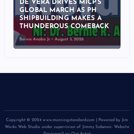
DE VERA DRIVES MICP’S
GLOBAL MARCH AS PH
SHIPBUILDING MAKES A
THUNDEROUS COMEBACK
Bernie Anabo Jr.
August 3, 2026
Copyright © 2024 www.morningstandard.com | Powered by Jim
Works Web Studio under supervision of Jimmy Saberon- Website
Designer/Lay Out Artist