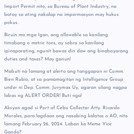
Import Permit nito, sa Bureau of Plant Industry, na
batay sa ating nakalap na impormasyon may hukus
pokus.
Biruin mo mga Igan, ang allowable sa kanilang
timabang o metric tons, ay sobra sa kanilang
ipinaparating, ngunit bawas din daw ang binabayarang
duties and taxes? May ganun!
Mabuti na lamang at alerto ang tanggapan ni Comm.
Bien Rubio, at sa pamamagitan ng Intelligence Group
under ni Dep. Comm. Juvymax Uy, agaran silang nagpa
labas ng ALERT ORDER! Buti nga!
Aksyon agad si Port of Cebu Collector Atty. Ricardo
Morales, para lagdaan ang nasabing kalatas o AO, nito
lamang February 26, 2024. Laban ka Meme Vice
Ganda?