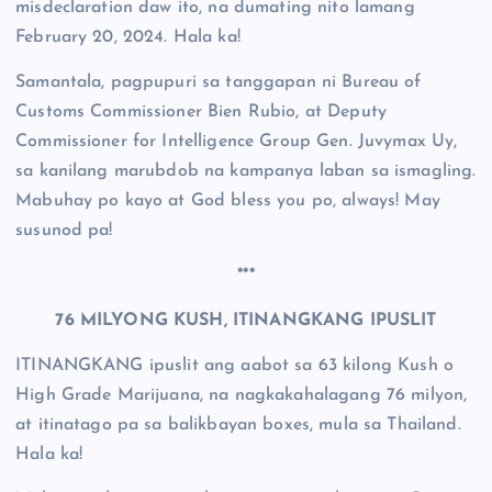
misdeclaration daw ito, na dumating nito lamang
February 20, 2024. Hala ka!
Samantala, pagpupuri sa tanggapan ni Bureau of
Customs Commissioner Bien Rubio, at Deputy
Commissioner for Intelligence Group Gen. Juvymax Uy,
sa kanilang marubdob na kampanya laban sa ismagling.
Mabuhay po kayo at God bless you po, always! May
susunod pa!
***
76 MILYONG KUSH, ITINANGKANG IPUSLIT
ITINANGKANG ipuslit ang aabot sa 63 kilong Kush o
High Grade Marijuana, na nagkakahalagang 76 milyon,
at itinatago pa sa balikbayan boxes, mula sa Thailand.
Hala ka!