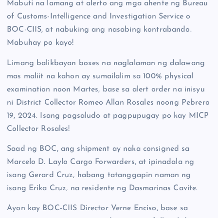
Mabuti na lamang at alerto ang mga ahente ng Bureau
of Customs-Intelligence and Investigation Service o
BOC-CIIS, at nabuking ang nasabing kontrabando.
Mabuhay po kayo!
Limang balikbayan boxes na naglalaman ng dalawang
mas maliit na kahon ay sumailalim sa 100% physical
examination noon Martes, base sa alert order na inisyu
ni District Collector Romeo Allan Rosales noong Pebrero
19, 2024. Isang pagsaludo at pagpupugay po kay MICP
Collector Rosales!
Saad ng BOC, ang shipment ay naka consigned sa
Marcelo D. Laylo Cargo Forwarders, at ipinadala ng
isang Gerard Cruz, habang tatanggapin naman ng
isang Erika Cruz, na residente ng Dasmarinas Cavite.
Ayon kay BOC-CIIS Director Verne Enciso, base sa