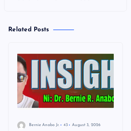
n
a
Related Posts
v
i
g
a
t
i
o
Bernie Anabo Jr.
43
August 3, 2026