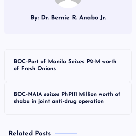
By: Dr. Bernie R. Anabo Jr.
P
BOC-Port of Manila Seizes P2-M worth
o
of Fresh Onions
s
BOC-NAIA seizes PhP111 Million worth of
t
shabu in joint anti-drug operation
n
a
Related Posts