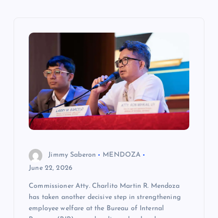
v
i
g
a
t
i
o
Jimmy Saberon
MENDOZA
June 22, 2026
n
Commissioner Atty. Charlito Martin R. Mendoza
has taken another decisive step in strengthening
employee welfare at the Bureau of Internal