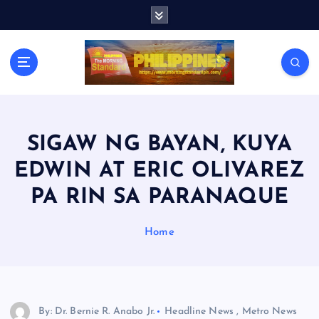
S
k
i
p
t
o
c
o
n
SIGAW NG BAYAN, KUYA
t
EDWIN AT ERIC OLIVAREZ
e
n
PA RIN SA PARANAQUE
t
Home
By: Dr. Bernie R. Anabo Jr.
Headline News
,
Metro News