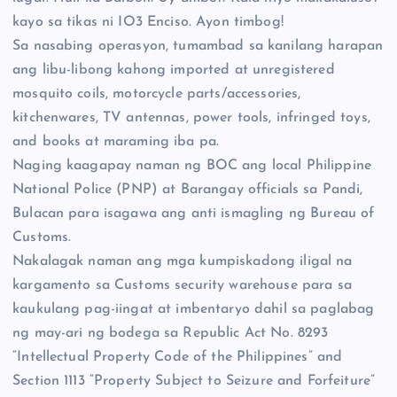
kayo sa tikas ni IO3 Enciso. Ayon timbog!
Sa nasabing operasyon, tumambad sa kanilang harapan
ang libu-libong kahong imported at unregistered
mosquito coils, motorcycle parts/accessories,
kitchenwares, TV antennas, power tools, infringed toys,
and books at maraming iba pa.
Naging kaagapay naman ng BOC ang local Philippine
National Police (PNP) at Barangay officials sa Pandi,
Bulacan para isagawa ang anti ismagling ng Bureau of
Customs.
Nakalagak naman ang mga kumpiskadong iligal na
kargamento sa Customs security warehouse para sa
kaukulang pag-iingat at imbentaryo dahil sa paglabag
ng may-ari ng bodega sa Republic Act No. 8293
“Intellectual Property Code of the Philippines” and
Section 1113 “Property Subject to Seizure and Forfeiture”