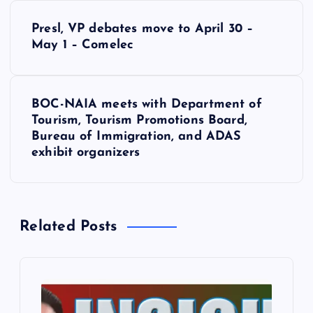
P
Presl, VP debates move to April 30 –
o
May 1 – Comelec
s
BOC-NAIA meets with Department of
t
Tourism, Tourism Promotions Board,
Bureau of Immigration, and ADAS
n
exhibit organizers
a
v
Related Posts
i
g