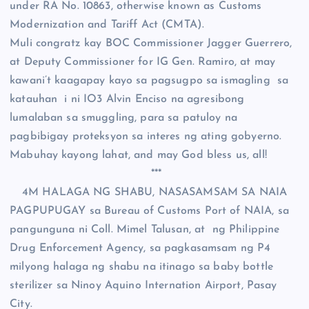
under RA No. 10863, otherwise known as Customs
Modernization and Tariff Act (CMTA).
Muli congratz kay BOC Commissioner Jagger Guerrero,
at Deputy Commissioner for IG Gen. Ramiro, at may
kawani’t kaagapay kayo sa pagsugpo sa ismagling sa
katauhan i ni IO3 Alvin Enciso na agresibong
lumalaban sa smuggling, para sa patuloy na
pagbibigay proteksyon sa interes ng ating gobyerno.
Mabuhay kayong lahat, and may God bless us, all!
***
4M HALAGA NG SHABU, NASASAMSAM SA NAIA
PAGPUPUGAY sa Bureau of Customs Port of NAIA, sa
pangunguna ni Coll. Mimel Talusan, at ng Philippine
Drug Enforcement Agency, sa pagkasamsam ng P4
milyong halaga ng shabu na itinago sa baby bottle
sterilizer sa Ninoy Aquino Internation Airport, Pasay
City.