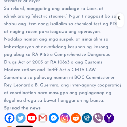
sterilizer at dryer.
Sa rekord, nanggaling ang package sa Laos, at
idineklarang “electric steamer.” Ngunit nagpositibo sa
shabu ang item nang isailalim sa chemical test ng PDEA,
at naging rason para isagawa ang operasyon.
Nadakip naman ang mga suspek, at isinailalim sa
imbestigasyon at nakatkdang kasuhan ng kasong
paglabag sa RA 9165 o Comprehensive Dangerous
Drugs Act of 2003 at RA 10863 o ang Customs
Modernizatiom and Tariff Act o CMTA LAW.
Samantala sa pahayag naman ni BOC Commissioner
Rey Leonardo B. Guerrero, ang inter-agency cooperatioj
at coordination para masugpo ang paglaganap ng
ilegal na droga sa bawat hangganan ng bansa.
Spread the news