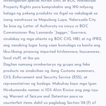
Investigation-Special Action Unit, at BOC Intellectual
Property Rights para kumpiskahin ang 190 milyong
halaga ng pekeng produkto na iligal na nakalagak sa
isang warehouse sa Mapulang Lupa, Valenzuela City.
Sa bisa ng Letter of Authoruty na inisyu ni BOC
Commissioner Rey Leonardo “Jagger,” Guerrero,
sinalakay ng mga ahente ng BOC CIIS, NBI, at ng IPRD,
ang nasabing lugar kung saan bumulaga sa kanila ang
libu-libong pirasong imported kitchenware, housewares,
food stuff, at iba pa.
Daglian namang inimbertaryo ng grupo ang fake
products na sinaksihan ng ilang Customs examiners,
CIIS, Enforcement and Security Service (ESS), at
representatives ng bodega. Mabuhay kayo mga Igan.
Nirekumenda naman ni IO3 Alvin Enciso ang pag-isyu
ng Warrant of Seizure and Detention para sa
counterfeit items dahil sa paglabag Section 118 (f) of