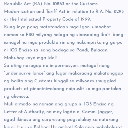
Republic Act (RA) No. 10863 or the Customs
Modernization and Tariff Act in relation to R.A. No. 8293
or the Intellectual Property Code of 1999.
Kung inyo pong matatandaan mga Igan, umaabot
naman sa P80 milyong halaga ng sinasabing iba’t ibang
ismagel na mga produkto rin ang nakumpiska ng gurpo
ni IO3 Enciso sa isang bodega sa Pandi, Bulacan.
Mabuhay kayo mga Idol!
Sa ating nasagap na impormasyon, matagal nang
“under surveillance” ang lugar makaraang makatanggap
ng balita ang Customs hinggil sa milyones smuggled
products at pinaniniwalaang naipuslit sa mga pantalan
ng ahensya.
Muli armado na naman ang grupo ni IO3 Enciso ng
Letter of Authority, na may lagda ni Comm. Jagger,
agad ikinasa ang surpresang pagsalakay sa naturang
lugar. Huli ka Balbon! Uy ambot! Kala niyo makakalusot