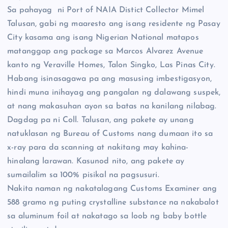
Sa pahayag ni Port of NAIA Distict Collector Mimel
Talusan, gabi ng maaresto ang isang residente ng Pasay
City kasama ang isang Nigerian National matapos
matanggap ang package sa Marcos Alvarez Avenue
kanto ng Veraville Homes, Talon Singko, Las Pinas City.
Habang isinasagawa pa ang masusing imbestigasyon,
hindi muna inihayag ang pangalan ng dalawang suspek,
at nang makasuhan ayon sa batas na kanilang nilabag.
Dagdag pa ni Coll. Talusan, ang pakete ay unang
natuklasan ng Bureau of Customs nang dumaan ito sa
x-ray para da scanning at nakitang may kahina-
hinalang larawan. Kasunod nito, ang pakete ay
sumailalim sa 100% pisikal na pagsusuri.
Nakita naman ng nakatalagang Customs Examiner ang
588 gramo ng puting crystalline substance na nakabalot
sa aluminum foil at nakatago sa loob ng baby bottle