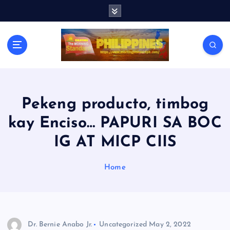
S
k
i
p
t
o
c
o
n
Pekeng producto, timbog
t
kay Enciso… PAPURI SA BOC
e
n
IG AT MICP CIIS
t
Home
Dr. Bernie Anabo Jr.
Uncategorized
May 2, 2022