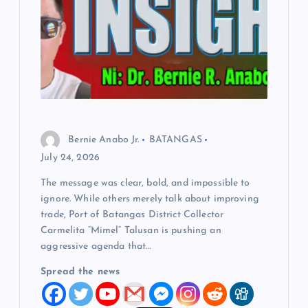
a
t
i
o
n
Bernie Anabo Jr.
BATANGAS
July 24, 2026
The message was clear, bold, and impossible to
ignore. While others merely talk about improving
trade, Port of Batangas District Collector
Carmelita “Mimel” Talusan is pushing an
aggressive agenda that…
Spread the news